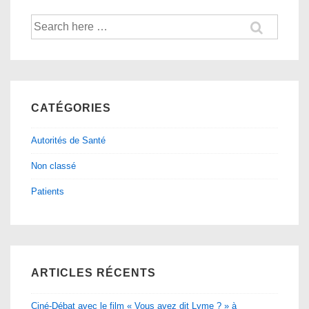
patients-
Recherche
partenaires
pour:
dans
l’élaboration
des
recommandations
CATÉGORIES
Lyme
Autorités de Santé
:
l’exemple
Non classé
Canadien
Patients
ARTICLES RÉCENTS
Ciné-Débat avec le film « Vous avez dit Lyme ? » à