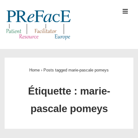
↓
ME
passer
au
contenu
principal
Main
Navigation
Home
›
Posts tagged marie-pascale pomeys
Étiquette :
marie-
pascale pomeys